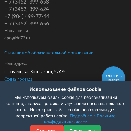
+ 7 (3452) 399-658
+ 7 (3452) 399-624
+7 (904) 499-77-44
+ 7 (3452) 399-656
Наша почта:
dpo@ido72.ru
Сведения об образовательной организации
Наш адрес:
г. Тюмень, ул. Котовского, 52А/5
Оставить
Схема проезда
заявку
Мы в контакте:
Использование файлов cookie
Мы используем файлы cookie для персонализации
Политика конфиденциальности
контента, анализа трафика и улучшения пользовательского
опыта. Некоторые файлы cookie необходимы для
Заказать
корректной работы сайта.
Подробнее в Политике
звонок
© 2009-2026 ЧОУ ДПО ИДО
конфиденциальности
Разработка и продвижение сайта
Digital - агентство
Отклонить
Принять все