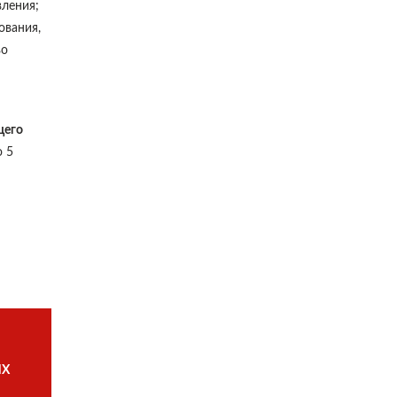
вления;
ования,
во
щего
о 5
ИХ