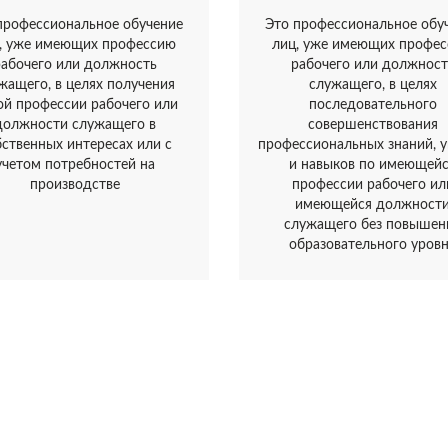
профессиональное обучение
Это профессиональное обу
, уже имеющих профессию
лиц, уже имеющих профе
рабочего или должность
рабочего или должност
жащего, в целях получения
служащего, в целях
ой профессии рабочего или
последовательного
должности служащего в
совершенствования
бственных интересах или с
профессиональных знаний, 
учетом потребностей на
и навыков по имеющей
производстве
профессии рабочего ил
имеющейся должност
служащего без повышен
образовательного уров