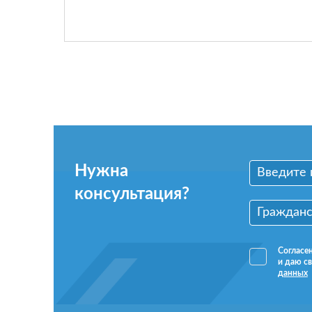
Нужна
консультация?
Согласе
и даю св
данных