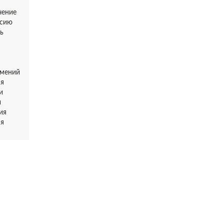
чение
ссию
ь
умений
ся
и
и
ия
ня