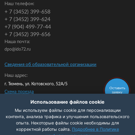
Наш телефон:
+ 7 (3452) 399-658
+ 7 (3452) 399-624
+7 (904) 499-77-44
+ 7 (3452) 399-656
Наша почта:
dpo@ido72.ru
Сведения об образовательной организации
Наш адрес:
г. Тюмень, ул. Котовского, 52А/5
Оставить
Схема проезда
заявку
Мы в контакте:
Использование файлов cookie
Мы используем файлы cookie для персонализации
Политика конфиденциальности
контента, анализа трафика и улучшения пользовательского
опыта. Некоторые файлы cookie необходимы для
Заказать
корректной работы сайта.
Подробнее в Политике
звонок
© 2009-2026 ЧОУ ДПО ИДО