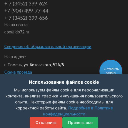
+ 7 (3452) 399-624
+7 (904) 499-77-44
+ 7 (3452) 399-656
Наша почта:
dpo@ido72.ru
Сведения об образовательной организации
Наш адрес:
г. Тюмень, ул. Котовского, 52А/5
Оставить
Схема проезда
заявку
Мы в контакте:
Использование файлов cookie
Мы используем файлы cookie для персонализации
Политика конфиденциальности
контента, анализа трафика и улучшения пользовательского
опыта. Некоторые файлы cookie необходимы для
Заказать
корректной работы сайта.
Подробнее в Политике
звонок
© 2009-2026 ЧОУ ДПО ИДО
конфиденциальности
Разработка и продвижение сайта
Digital - агентство
Отклонить
Принять все
«Приоритет»