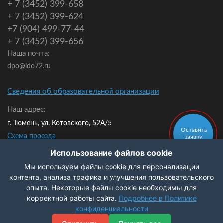
+ 7 (3452) 399-658
+ 7 (3452) 399-624
+7 (904) 499-77-44
+ 7 (3452) 399-656
Наша почта:
dpo@ido72.ru
Сведения об образовательной организации
Наш адрес:
г. Тюмень, ул. Котовского, 52А/5
Оставить
Схема проезда
заявку
Мы в контакте:
Использование файлов cookie
Мы используем файлы cookie для персонализации
Политика конфиденциальности
контента, анализа трафика и улучшения пользовательского
опыта. Некоторые файлы cookie необходимы для
Заказать
корректной работы сайта.
Подробнее в Политике
звонок
© 2009-2026 ЧОУ ДПО ИДО
конфиденциальности
Разработка и продвижение сайта
Digital - агентство