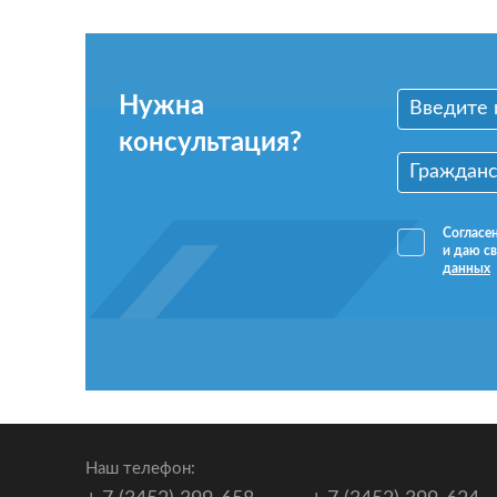
Нужна
консультация?
Согласе
и даю св
данных
Наш телефон: