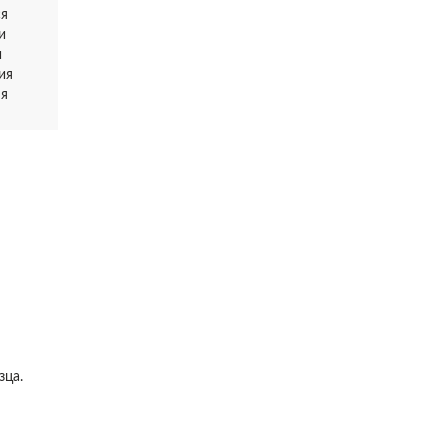
ся
и
и
ия
ня
зца.