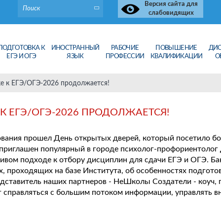
Версия сайта для
слабовидящих
ПОДГОТОВКА К
ИНОСТРАННЫЙ
РАБОЧИЕ
ПОВЫШЕНИЕ
ДИ
ЕГЭ И ОГЭ
ЯЗЫК
ПРОФЕССИИ
КВАЛИФИКАЦИИ
О
ке к ЕГЭ/ОГЭ-2026 продолжается!
К ЕГЭ/ОГЭ-2026 ПРОДОЛЖАЕТСЯ!
ования прошел День открытых дверей, который посетило бо
 приглашен популярный в городе психолог-профориентолог 
ивом подходе к отбору дисциплин для сдачи ЕГЭ и ОГЭ. Ба
х, проходящих на базе Института, об особенностях подгото
едставитель наших партнеров - НеШколы Создатели - коуч,
ог справляться с большим потоком информации, управлять 