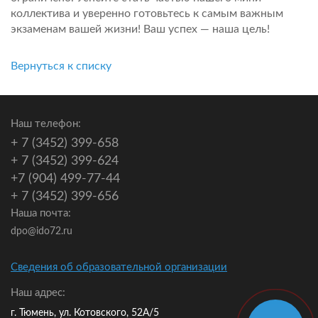
коллектива и уверенно готовьтесь к самым важным
экзаменам вашей жизни! Ваш успех — наша цель!
Вернуться к списку
Наш телефон:
+ 7 (3452) 399-658
+ 7 (3452) 399-624
+7 (904) 499-77-44
+ 7 (3452) 399-656
Наша почта:
dpo@ido72.ru
Сведения об образовательной организации
Наш адрес:
г. Тюмень, ул. Котовского, 52А/5