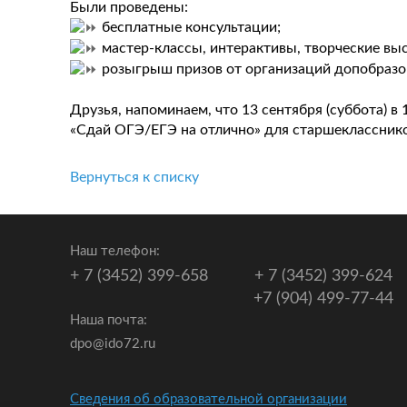
Были проведены:
бесплатные консультации;
мастер-классы, интерактивы, творческие вы
розыгрыш призов от организаций допобразо
Друзья, напоминаем, что 13 сентября (суббота) 
«Сдай ОГЭ/ЕГЭ на отлично» для старшеклассников
Вернуться к списку
Наш телефон:
+ 7 (3452) 399-658
+ 7 (3452) 399-624
+7 (904) 499-77-44
Наша почта:
dpo@ido72.ru
Сведения об образовательной организации