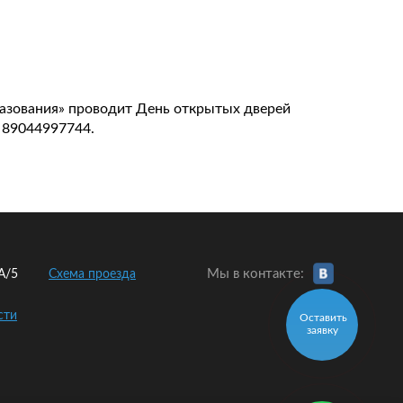
бразования» проводит День открытых дверей
: 89044997744.
Мы в контакте:
2А/5
Схема проезда
сти
Оставить
заявку