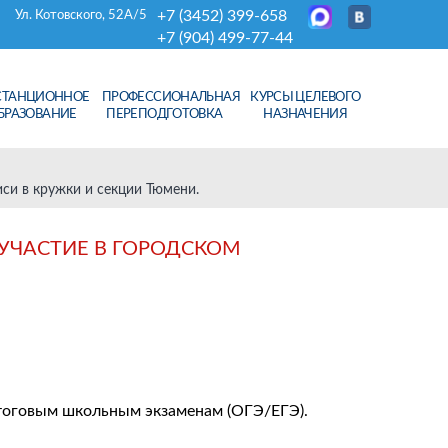
+7 (3452) 399-658
Ул. Котовского, 52А/5
+7 (904) 499-77-44
СТАНЦИОННОЕ
ПРОФЕССИОНАЛЬНАЯ
КУРСЫ ЦЕЛЕВОГО
БРАЗОВАНИЕ
ПЕРЕПОДГОТОВКА
НАЗНАЧЕНИЯ
иси в кружки и секции Тюмени.
 УЧАСТИЕ В ГОРОДСКОМ
итоговым школьным экзаменам (ОГЭ/ЕГЭ).