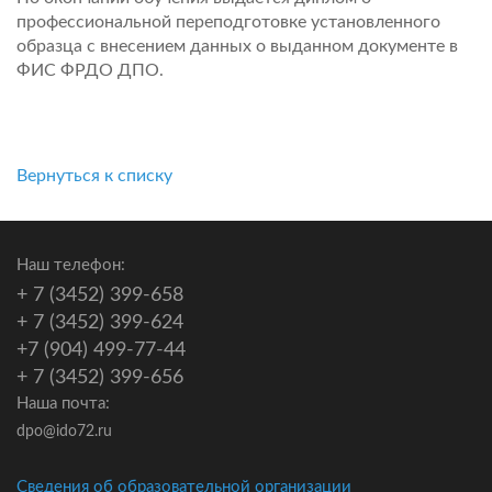
профессиональной переподготовке установленного
образца с внесением данных о выданном документе в
ФИС ФРДО ДПО.
Вернуться к списку
Наш телефон:
+ 7 (3452) 399-658
+ 7 (3452) 399-624
+7 (904) 499-77-44
+ 7 (3452) 399-656
Наша почта:
dpo@ido72.ru
Сведения об образовательной организации