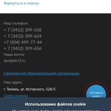
Вернуться к списку
Наш телефон:
+ 7 (3452) 399-658
+ 7 (3452) 399-624
+7 (904) 499-77-44
+ 7 (3452) 399-656
Наша почта:
dpo@ido72.ru
Сведения об образовательной организации
Наш адрес:
г. Тюмень, ул. Котовского, 52А/5
Оставить
Схема проезда
заявку
Мы в контакте:
Использование файлов cookie
Мы используем файлы cookie для персонализации