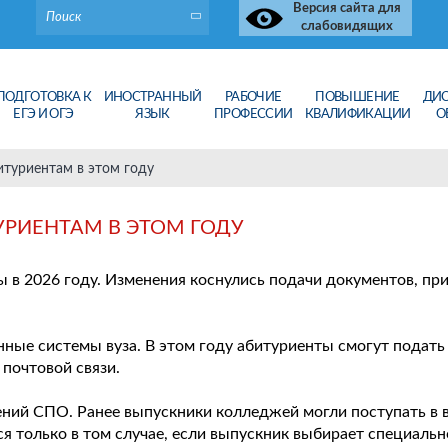
Версия сайта для
слабовидящих
ПОДГОТОВКА К
ИНОСТРАННЫЙ
РАБОЧИЕ
ПОВЫШЕНИЕ
ДИ
ЕГЭ И ОГЭ
ЯЗЫК
ПРОФЕССИИ
КВАЛИФИКАЦИИ
О
итуриентам в этом году
УРИЕНТАМ В ЭТОМ ГОДУ
 в 2026 году. Изменения коснулись подачи документов, пр
ные системы вуза. В этом году абитуриенты смогут подать 
 почтовой связи.
ний СПО. Ранее выпускники колледжей могли поступать в в
тся только в том случае, если выпускник выбирает специал