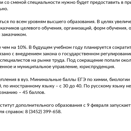
и со сменой специальности нужно будет предоставить в п
ьно.
ься по всем уровням высшего образования. В целях увеличе
аказчиков целевого обучения, организаций, форм обучения, 
 заказчиком.
е чем на 10%. В будущем учебном году планируется сократи
вязано с внедрением закона о государственном регулирован
 специалистов на рынке труда. Под сокращение попали окол
венное и муниципальное управление, юриспруденция.
ления в вуз. Минимальные баллы ЕГЭ по химии, биологии по
40, по иностранному языку – с 30 до 40. По русскому языку
ознанию – 45 баллов.
ститут дополнительного образования с 9 февраля запускает
я справок: 8 (3452) 399-658.