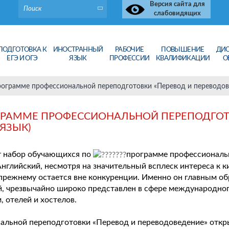
Версия сайта для
слабовидящих
ПОДГОТОВКА К
ИНОСТРАННЫЙ
РАБОЧИЕ
ПОВЫШЕНИЕ
ДИ
ЕГЭ И ОГЭ
ЯЗЫК
ПРОФЕССИИ
КВАЛИФИКАЦИИ
О
рограмме профессиональной переподготовки «Перевод и переводове
ОГРАММЕ ПРОФЕССИОНАЛЬНОЙ ПЕРЕПОДГОТ
ЯЗЫК)
т набор обучающихся по
программе профессиональ
нглийский, несмотря на значительный всплеск интереса к к
-прежнему остается вне конкуренции. Именно он главным о
й, чрезвычайно широко представлен в сфере международного
 отелей и хостелов.
альной переподготовки «Перевод и переводоведение» откр