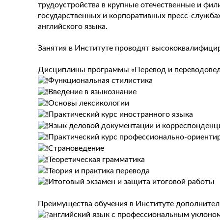
трудоустройства в крупные отечественные и фил
государственных и корпоративных пресс-службах,
английского языка.
Занятия в Институте проводят высококвалифици
Дисциплины программы «Перевод и переводоведе
️Функциональная стилистика
️Введение в языкознание
️Основы лексикологии
️Практический курс иностранного языка
️Язык деловой документации и корреспонденц
️Практический курс профессионально-ориенти
️Страноведение
️Теоретическая грамматика
️Теория и практика перевода
️Итоговый экзамен и защита итоговой работы
Преимущества обучения в Институте дополнител
английский язык с профессиональным уклоном