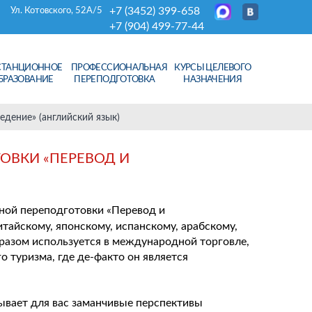
+7 (3452) 399-658
Ул. Котовского, 52А/5
+7 (904) 499-77-44
СТАНЦИОННОЕ
ПРОФЕССИОНАЛЬНАЯ
КУРСЫ ЦЕЛЕВОГО
БРАЗОВАНИЕ
ПЕРЕПОДГОТОВКА
НАЗНАЧЕНИЯ
дение» (английский язык)
ОВКИ «ПЕРЕВОД И
ной переподготовки «Перевод и
итайскому, японскому, испанскому, арабскому,
бразом используется в международной торговле,
 туризма, где де-факто он является
ывает для вас заманчивые перспективы