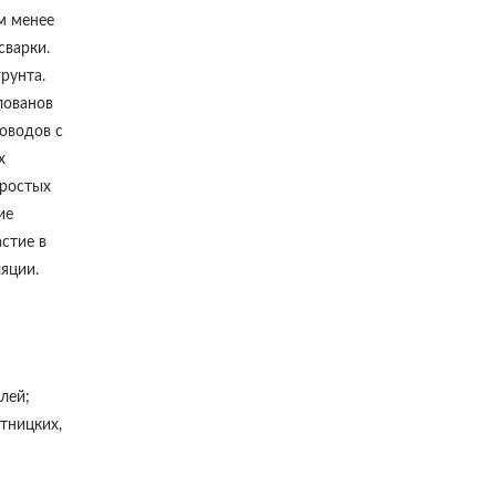
м менее
сварки.
рунта.
лованов
оводов с
х
простых
ие
астие в
яции.
лей;
тницких,