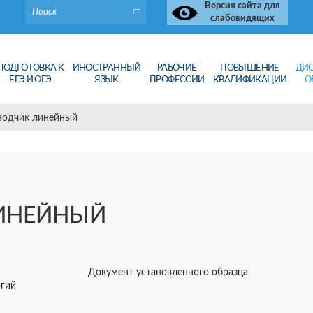
Версия сайта для
слабовидящих
ПОДГОТОВКА К
ИНОСТРАННЫЙ
РАБОЧИЕ
ПОВЫШЕНИЕ
ДИ
ЕГЭ И ОГЭ
ЯЗЫК
ПРОФЕССИИ
КВАЛИФИКАЦИИ
О
водчик линейный
ИНЕЙНЫЙ
Документ установленного образца
огий