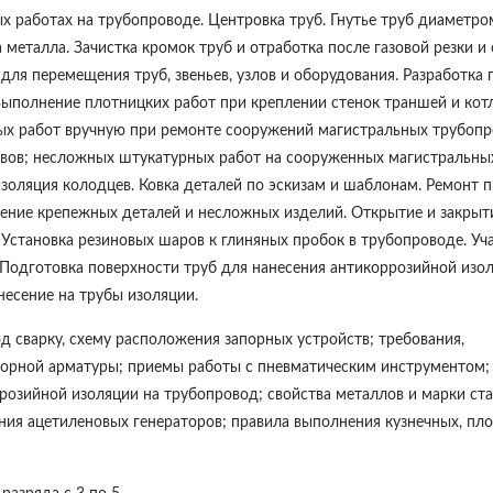
ых работах на трубопроводе. Центровка труб. Гнутье труб диаметро
а металла. Зачистка кромок труб и отработка после газовой резки и 
я перемещения труб, звеньев, узлов и оборудования. Разработка г
ыполнение плотницких работ при креплении стенок траншей и кот
рных работ вручную при ремонте сооружений магистральных трубопр
авов; несложных штукатурных работ на сооруженных магистральны
изоляция колодцев. Ковка деталей по эскизам и шаблонам. Ремонт 
ление крепежных деталей и несложных изделий. Открытие и закрыт
. Установка резиновых шаров к глиняных пробок в трубопроводе. Уч
 Подготовка поверхности труб для нанесения антикоррозийной изол
несение на трубы изоляции.
д сварку, схему расположения запорных устройств; требования,
порной арматуры; приемы работы с пневматическим инструментом;
ррозийной изоляции на трубопровод; свойства металлов и марки ста
ния ацетиленовых генераторов; правила выполнения кузнечных, пло