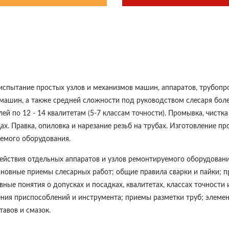
и испытание простых узлов и механизмов машин, аппаратов, трубопр
 машин, а также средней сложности под руководством слесаря бол
й по 12 - 14 квалитетам (5-7 классам точности). Промывка, чистка
ах. Правка, опиловка и нарезание резьб на трубах. Изготовление пр
емого оборудования.
действия отдельных аппаратов и узлов ремонтируемого оборудовани
новные приемы слесарных работ; общие правила сварки и пайки; п
ые понятия о допусках и посадках, квалитетах, классах точности 
ения приспособлений и инструмента; приемы разметки труб; элеме
авов и смазок.