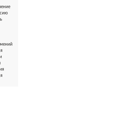
чение
ссию
ь
умений
ся
и
и
ия
ня