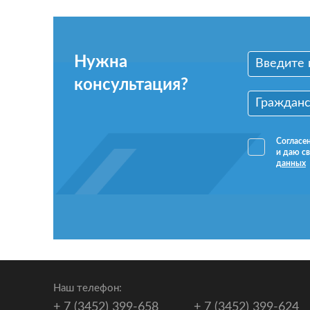
Нужна
консультация?
Согласе
и даю св
данных
Наш телефон:
+ 7 (3452) 399-658
+ 7 (3452) 399-624