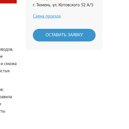
г. Тюмень, ул. Котовского 52 А/5
Схема проезда
ОСТАВИТЬ ЗАЯВКУ
оводов,
ее
 и смазка
остых
я;
равила
и
нты