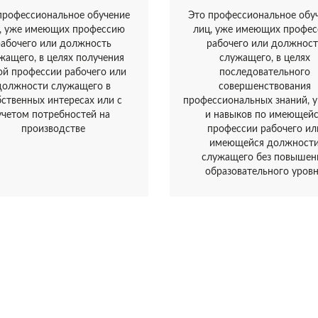
профессиональное обучение
Это профессиональное обу
, уже имеющих профессию
лиц, уже имеющих профе
рабочего или должность
рабочего или должност
жащего, в целях получения
служащего, в целях
ой профессии рабочего или
последовательного
должности служащего в
совершенствования
бственных интересах или с
профессиональных знаний, 
учетом потребностей на
и навыков по имеющей
производстве
профессии рабочего ил
имеющейся должност
служащего без повышен
образовательного уров