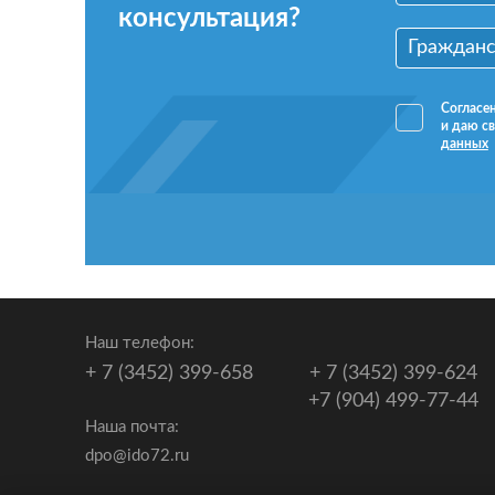
консультация?
Согласе
и даю св
данных
Наш телефон:
+ 7 (3452) 399-658
+ 7 (3452) 399-624
+7 (904) 499-77-44
Наша почта:
dpo@ido72.ru