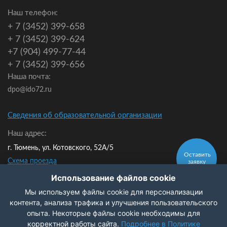
Наш телефон:
+ 7 (3452) 399-658
+ 7 (3452) 399-624
+7 (904) 499-77-44
+ 7 (3452) 399-656
Наша почта:
dpo@ido72.ru
Сведения об образовательной организации
Наш адрес:
г. Тюмень, ул. Котовского, 52А/5
Оставить
Схема проезда
заявку
Мы в контакте:
Использование файлов cookie
Мы используем файлы cookie для персонализации
Политика конфиденциальности
контента, анализа трафика и улучшения пользовательского
опыта. Некоторые файлы cookie необходимы для
Заказать
корректной работы сайта.
Подробнее в Политике
звонок