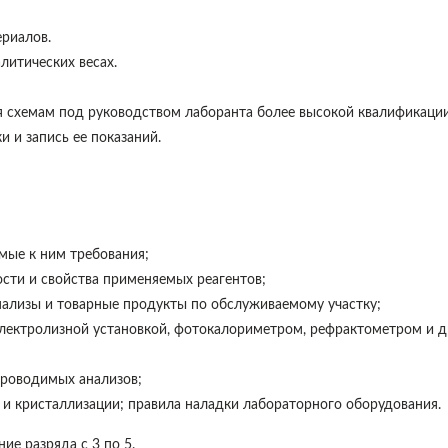
риалов.
литических весах.
 схемам под руководством лаборанта более высокой квалификации
 и запись ее показаний.
мые к ним требования;
сти и свойства применяемых реагентов;
ализы и товарные продукты по обслуживаемому участку;
электролизной установкой, фотокалориметром, рефрактометром и 
проводимых анализов;
 и кристаллизации; правила наладки лабораторного оборудования.
е разряда с 3 по 5.