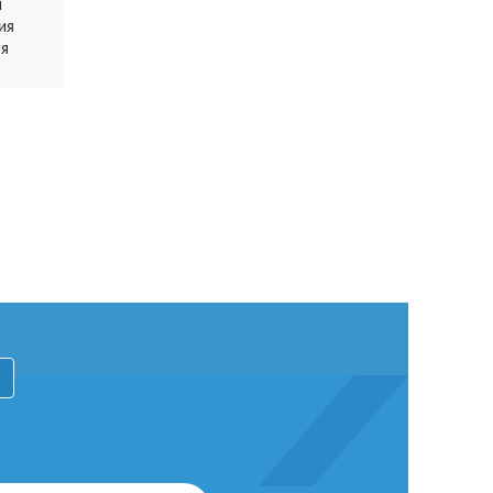
и
ия
ня