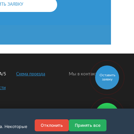
ОСТАВИТЬ ЗАЯВКУ
Мы в контакте:
2А/5
Схема проезда
Оставить
заявку
сти
Заказать
звонок
Отклонить
Принять все
а. Некоторые