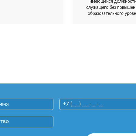
имеющейся должност
служащего без повышен
образовательного уров